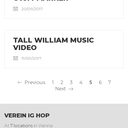
20/09/2017
TALL WILLIAM MUSIC
VIDEO
19/09/2017
Previous
1
2
3
4
5
6
7
Next
VEREIN IG HOP
At
7 locations
in Vienna