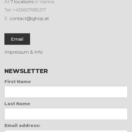
At
7 locations
in Vienna
Tel: +436607685317
E:
contact@ighop.at
Email
Impressum & Info
NEWSLETTER
First Name
Last Name
Email address: