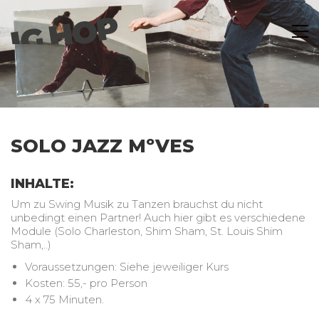
SOLO JAZZ MºVES
INHALTE:
Um zu Swing Musik zu Tanzen brauchst du nicht
unbedingt einen Partner! Auch hier gibt es verschiedene
Module (Solo Charleston, Shim Sham, St. Louis Shim
Sham,..)
Voraussetzungen: Siehe jeweiliger Kurs
Kosten: 55,- pro Person
4 x 75 Minuten.