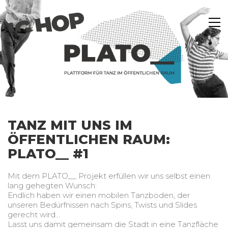
TANZ MIT UNS IM
ÖFFENTLICHEN RAUM:
PLATO__ #1
Mit dem PLATO__ Projekt erfüllen wir uns selbst einen
lang gehegten Wunsch:
Endlich haben wir einen mobilen Tanzboden, der
unseren Bedürfnissen nach Spins, Twists und Slides
gerecht wird…
Lasst uns damit gemeinsam die Stadt in eine Tanzfläche