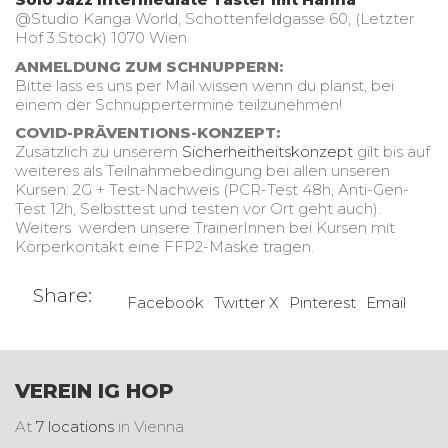
@Studio Kanga World, Schottenfeldgasse 60, (Letzter
Hof 3.Stock) 1070 Wien
ANMELDUNG ZUM SCHNUPPERN:
Bitte lass es uns per Mail wissen wenn du planst, bei
einem der Schnuppertermine teilzunehmen!
COVID-PRÄVENTIONS-KONZEPT:
Zusätzlich zu unserem
Sicherheitheitskonzept
gilt bis auf
weiteres als Teilnahmebedingung bei allen unseren
Kursen: 2G + Test-Nachweis (PCR-Test 48h, Anti-Gen-
Test 12h, Selbsttest und testen vor Ort geht auch).
Weiters werden unsere TrainerInnen bei Kursen mit
Körperkontakt eine FFP2-Maske tragen.
Share:
Facebook
Twitter X
Pinterest
Email
VEREIN IG HOP
At
7 locations
in Vienna